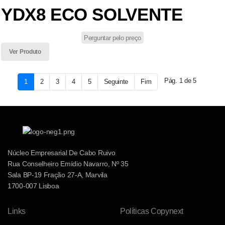
YDX8 ECO SOLVENTE
Perguntar pelo preço
Ver Produto
Pág. 1 de 5
1
2
3
4
5
Seguinte
Fim
Núcleo Empresarial De Cabo Ruivo
Rua Conselheiro Emídio Navarro, Nº 35
Sala BP-19 Fração 27-A, Marvila
1700-007 Lisboa
Links
Políticas Copynext