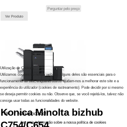
Perguntar pelo preço
Ver Produto
Utilização de Cookies
Utilizamos cookies no nosso website. Alguns deles são essenciais para o
funcionamento do site, enquanto outros ajudam-nos a melhorar este site e a
experiência do utilizador (cookies de rastreamento). Pode decidir por si mesmo
se deseja permitir cookies ou não. Observe que, se você rejeitá-los, talvez não
consiga usar todas as funcionalidades do website.
Konica Minolta bizhub
Ok
Não concordo!
C754/C654
Ler mais informação sobre a nossa política de cookies