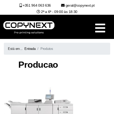
+351 964 063 636
geral@copynext.pt
2ª a 6ª - 09:00 às 18:30
Está em...
Entrada
Produtos
Producao