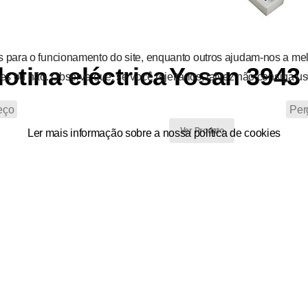
 para o funcionamento do site, enquanto outros ajudam-nos a melho
otina eléctrica
Yosan 3943 
es ou não. Observe que, se você rejeitá-los, talvez não consiga u
eço
Per
Ver Produto
Ler mais informação sobre a nossa política de cookies