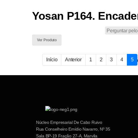
Yosan P164. Encader
Perguntar pelo
Ver Produto
Início
Anterior
1
2
3
4
5
Pá
Núcleo Empresarial De Cabo Ruivo
Rua Conselheiro Emídio Navarro, Nº 35
Sala BP-19 Fração 27-A, Marvila