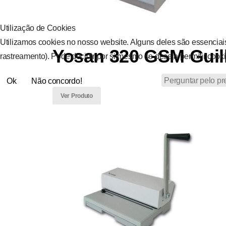
Utilização de Cookies
Utilizamos cookies no nosso website. Alguns deles são essenciais
Yosan 320 GSM Guill
rastreamento). Pode decidir por si mesmo se deseja permitir cooki
Perguntar pelo pr
Ok
Não concordo!
Ver Produto