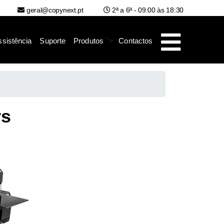
geral@copynext.pt
2ª a 6ª - 09:00 às 18:30
ssistência
Suporte
Produtos
">
Contactos
rs