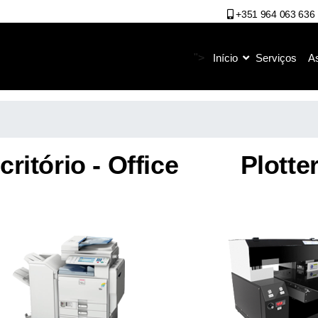
+351 964 063 636
">
Início
Serviços
A
critório - Office
Plotte