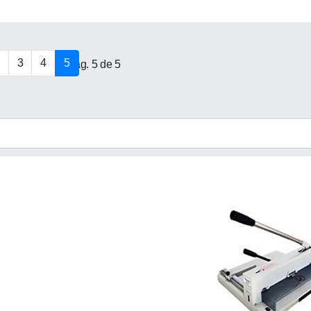
3
4
5
Pág. 5 de 5