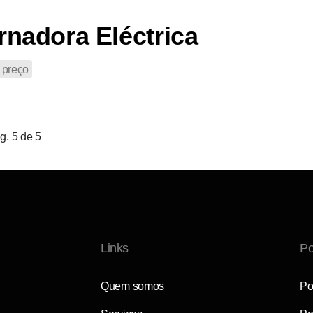
nadora Eléctrica
 preço
g. 5 de 5
Links
Po
Quem somos
Po